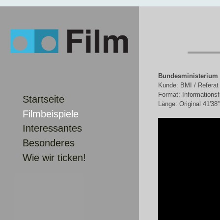
Bundesministerium d
Kunde: BMI / Referat 
Format: Informationsfi
Startseite
Länge: Original 41'38'
Filmbeispiele
Interessantes
Besonderes
Wie wir ticken!